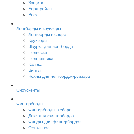
Защита
Борд-рейлы
Воск
Лонгборды и круизеры
Лонгборды в сборе
Круизеры
Шкурка для лонгборда
Подвески
Подшипники
Колёса
Винты
Чехлы для лонгборда/круизера
Сноускейты
Фингерборды
Фингерборды в сборе
Деки для фингерборда
Фигуры для фингербордов
Остальное