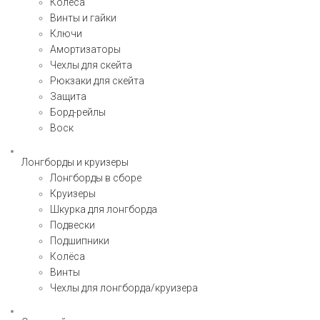
Колёса
Винты и гайки
Ключи
Амортизаторы
Чехлы для скейта
Рюкзаки для скейта
Защита
Борд-рейлы
Воск
Лонгборды и круизеры
Лонгборды в сборе
Круизеры
Шкурка для лонгборда
Подвески
Подшипники
Колёса
Винты
Чехлы для лонгборда/круизера