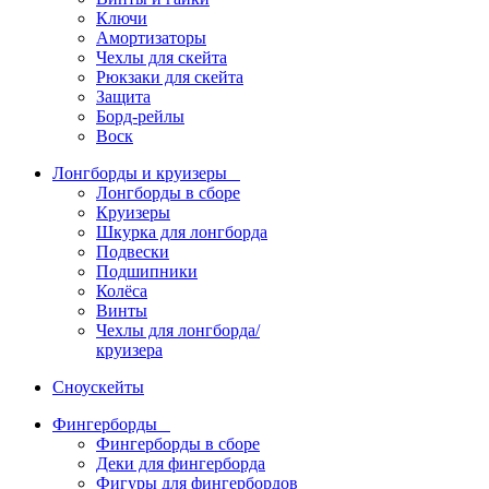
Ключи
Амортизаторы
Чехлы для скейта
Рюкзаки для скейта
Защита
Борд-рейлы
Воск
Лонгборды и круизеры
Лонгборды в сборе
Круизеры
Шкурка для лонгборда
Подвески
Подшипники
Колёса
Винты
Чехлы для лонгборда/
круизера
Сноускейты
Фингерборды
Фингерборды в сборе
Деки для фингерборда
Фигуры для фингербордов