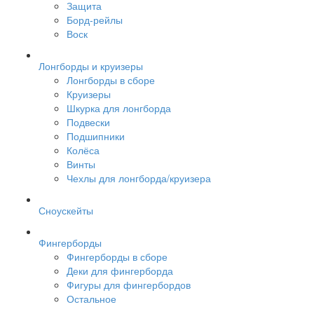
Защита
Борд-рейлы
Воск
Лонгборды и круизеры
Лонгборды в сборе
Круизеры
Шкурка для лонгборда
Подвески
Подшипники
Колёса
Винты
Чехлы для лонгборда/круизера
Сноускейты
Фингерборды
Фингерборды в сборе
Деки для фингерборда
Фигуры для фингербордов
Остальное