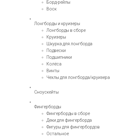
Борд-рейлы
Воск
Лонгборды и круизеры
Лонгборды в сборе
Круизеры
Шкурка для лонгборда
Подвески
Подшипники
Колёса
Винты
Чехлы для лонгборда/круизера
Сноускейты
Фингерборды
Фингерборды в сборе
Деки для фингерборда
Фигуры для фингербордов
Остальное