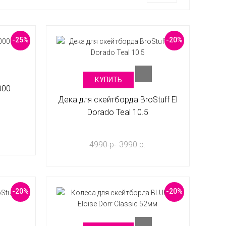
-25%
-20%
КУПИТЬ
000
Дека для скейтборда BroStuff El
Dorado Teal 10.5
4990 р.
3990 р.
-20%
-20%