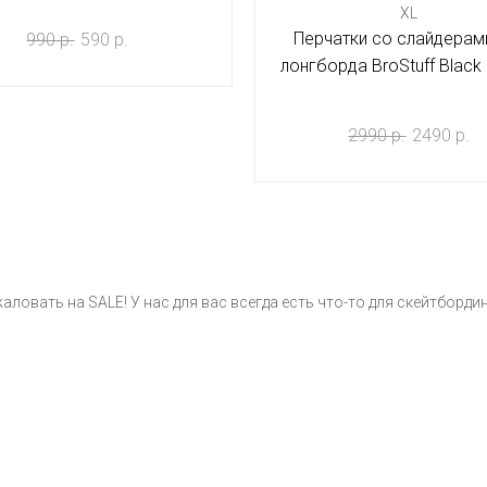
XL
Перчатки со слайдерам
990 р.
590 р.
лонгборда BroStuff Black 
Red M
2990 р.
2490 р.
ловать на SALE! У нас для вас всегда есть что-то для скейтбордин