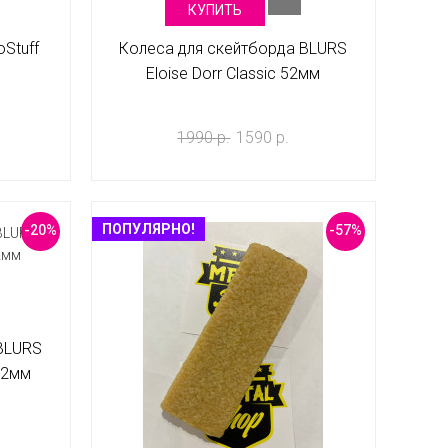
КУПИТЬ
Stuff
Колеса для скейтборда BLURS
Eloise Dorr Classic 52мм
1990 р.
1590 р.
ПОПУЛЯРНО!
-20%
-57%
 BLURS
 52мм