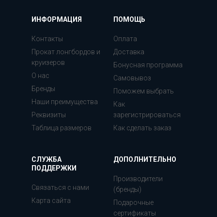
ИНФОРМАЦИЯ
ПОМОЩЬ
Контакты
Оплата
Прокат лонгбордов и
Доставка
круизеров
Бонусная программа
О нас
Самовывоз
Бренды
Поможем выбрать
Наши преимущества
Как
Реквизиты
зарегистрироваться
Таблица размеров
Как сделать заказ
СЛУЖБА
ДОПОЛНИТЕЛЬНО
ПОДДЕРЖКИ
Производители
Связаться с нами
(бренды)
Карта сайта
Подарочные
сертификаты