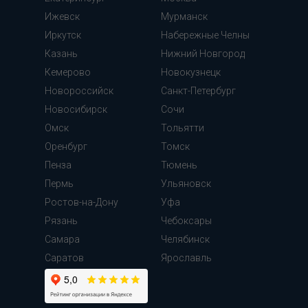
Ижевск
Мурманск
Иркутск
Набережные Челны
Казань
Нижний Новгород
Кемерово
Новокузнецк
Новороссийск
Санкт-Петербург
Новосибирск
Сочи
Омск
Тольятти
Оренбург
Томск
Пенза
Тюмень
Пермь
Ульяновск
Ростов-на-Дону
Уфа
Рязань
Чебоксары
Самара
Челябинск
Cаратов
Ярославль