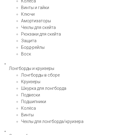
Колёса
Винты и гайки
Ключи
Амортизаторы
Чехлы для скейта
Рюкзаки для скейта
Защита
Борд-рейлы
Воск
Лонгборды и круизеры
Лонгборды в сборе
Круизеры
Шкурка для лонгборда
Подвески
Подшипники
Колёса
Винты
Чехлы для лонгборда/круизера