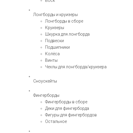
Воск
Лонгборды и круизеры
Лонгборды в сборе
Круизеры
Шкурка для лонгборда
Подвески
Подшипники
Колёса
Винты
Чехлы для лонгборда/круизера
Сноускейты
Фингерборды
Фингерборды в сборе
Деки для фингерборда
Фигуры для фингербордов
Остальное