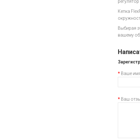
регулятор
Кепка Flex
окружност
Выбирая э
вашему об
Написа
Зарегистр
Ваше им
Ваш отз