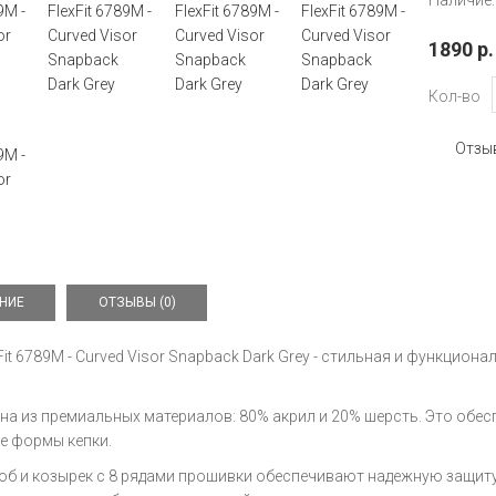
Наличие:
1890 р.
Кол-во
Отзыв
НИЕ
ОТЗЫВЫ (0)
Fit 6789M - Curved Visor Snapback Dark Grey - стильная и функциона
на из премиальных материалов: 80% акрил и 20% шерсть. Это обесп
е формы кепки.
об и козырек с 8 рядами прошивки обеспечивают надежную защиту 