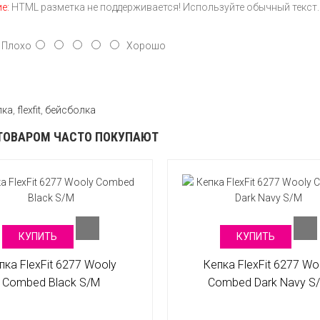
е:
HTML разметка не поддерживается! Используйте обычный текст.
лохо
Хорошо
пка
,
flexfit
,
бейсболка
ТОВАРОМ ЧАСТО ПОКУПАЮТ
КУПИТЬ
КУПИТЬ
пка FlexFit 6277 Wooly
Кепка FlexFit 6277 Wo
Combed Black S/M
Combed Dark Navy S