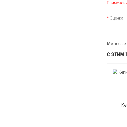
Примечани
Оценка
П
Метки:
ке
С ЭТИМ 
Ке