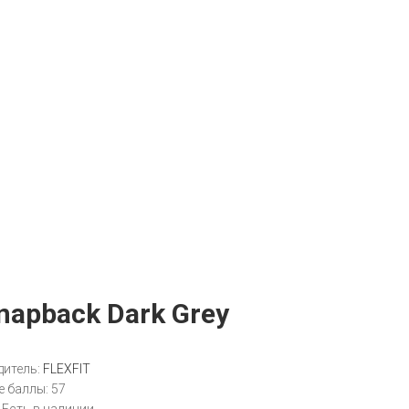
Snapback Dark Grey
итель:
FLEXFIT
 баллы:
57