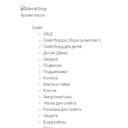
Скейт
SALE
Скейтборд в сборе (комплект)
Скейтборд для детей
Доски (Деки)
Шкурка
Подвески
Подшипники
Колёса
Винты и гайки
Ключи
Амортизаторы
Чехлы для скейта
Рюкзаки для скейта
Защита
Борд-рейлы