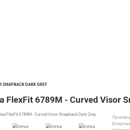
OR SNAPBACK DARK GREY
а FlexFit 6789M - Curved Visor 
Производ
Бонусные