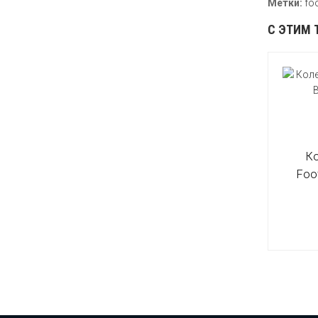
Метки:
fo
С ЭТИМ 
К
Foo