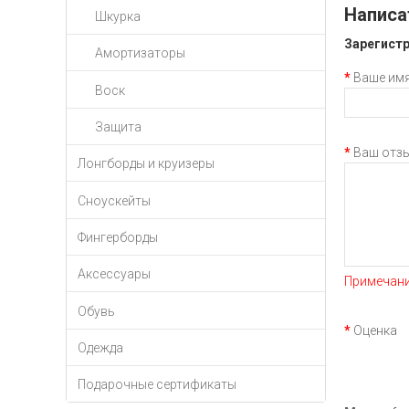
Написа
Шкурка
Зарегистр
Амортизаторы
Ваше им
Воск
Защита
Ваш отз
Лонгборды и круизеры
Сноускейты
Фингерборды
Аксессуары
Примечани
Обувь
Оценка
П
Одежда
Подарочные сертификаты