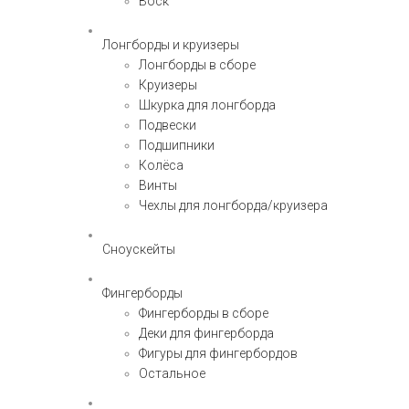
Воск
Лонгборды и круизеры
Лонгборды в сборе
Круизеры
Шкурка для лонгборда
Подвески
Подшипники
Колёса
Винты
Чехлы для лонгборда/круизера
Сноускейты
Фингерборды
Фингерборды в сборе
Деки для фингерборда
Фигуры для фингербордов
Остальное