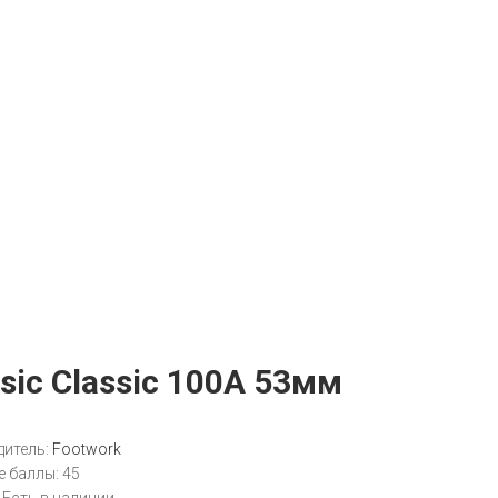
sic Classic 100A 53мм
итель:
Footwork
 баллы:
45