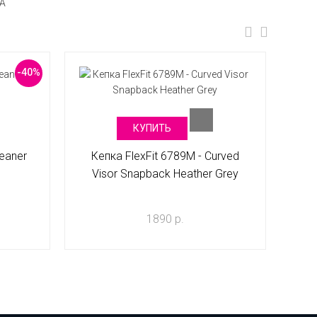
0A
-40%
КУПИТЬ
leaner
Кепка FlexFit 6789M - Curved
Visor Snapback Heather Grey
1890 р.