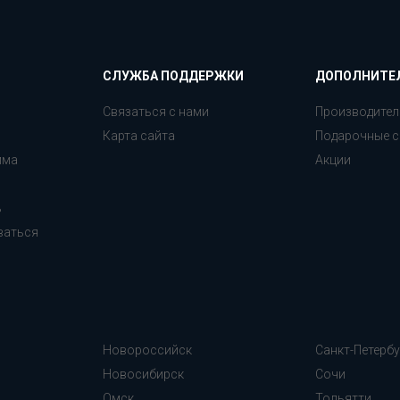
СЛУЖБА ПОДДЕРЖКИ
ДОПОЛНИТЕ
Связаться с нами
Производител
Карта сайта
Подарочные с
мма
Акции
ь
ваться
Новороссийск
Санкт-Петербу
Новосибирск
Сочи
Омск
Тольятти