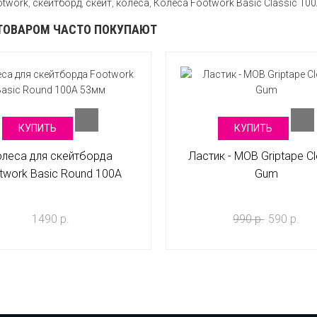
otwork
,
скейтборд
,
скейт
,
колеса
,
Колеса Footwork Basic Classic 10
ТОВАРОМ ЧАСТО ПОКУПАЮТ
КУПИТЬ
КУПИТЬ
олеса для скейтборда
Ластик - MOB Griptape C
twork Basic Round 100A
Gum
53мм
1490 р.
990 р.
590 р.