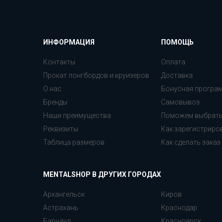
ИНФОРМАЦИЯ
ПОМОЩЬ
Контакты
Оплата
Прокат лонгбордов и круизеров
Доставка
О нас
Бонусная програ
Бренды
Самовывоз
Наши преимущества
Поможем выбрат
Реквизиты
Как зарегистриро
Таблица размеров
Как сделать заказ
MENTALSHOP В ДРУГИХ ГОРОДАХ
Архангельск
Киров
Астрахань
Краснодар
Барнаул
Красноярск