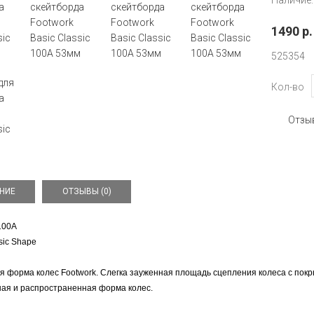
Наличие:
1490 р.
52
53
54
Кол-во
Отзыв
НИЕ
ОТЗЫВЫ (0)
100A
sic Shape
я форма колес Footwork. Слегка зауженная площадь сцепления колеса с пок
ая и распространенная форма колес.