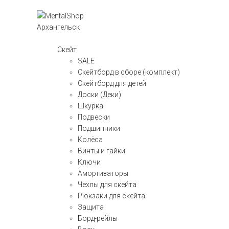
Скейт
SALE
Скейтборд в сборе (комплект)
Скейтборд для детей
Доски (Деки)
Шкурка
Подвески
Подшипники
Колёса
Винты и гайки
Ключи
Амортизаторы
Чехлы для скейта
Рюкзаки для скейта
Защита
Борд-рейлы