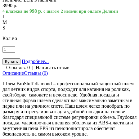
3990 р.
998 р.
4 платежа по
с шагом 2 недели при оплате Долями
L
M
S
Кол-во
Подробнее...
Отзывов: 0
|
Написать отзыв
Описание
Отзывы (0)
Шлем BroStuff diamond – профессиональный защитный шлем
для летних видов спорта, подходит для катания на роликах,
скейтборде, самокате и велосипеде. Удобная посадка и
стильная форма шлема сделают вас максимально заметным в
парке или на уличном споте. Наш шлем легко подобрать по
размеру и отрегулировать для удобной посадки на голове
благодаря специальной системе регулировки объема. Глубокая
посадка, ударопрочная внешняя оболочка из ABS-пластика и
внутренняя пена EPS из пенополистирола обеспечат
безопасность на самом высоком уровне.