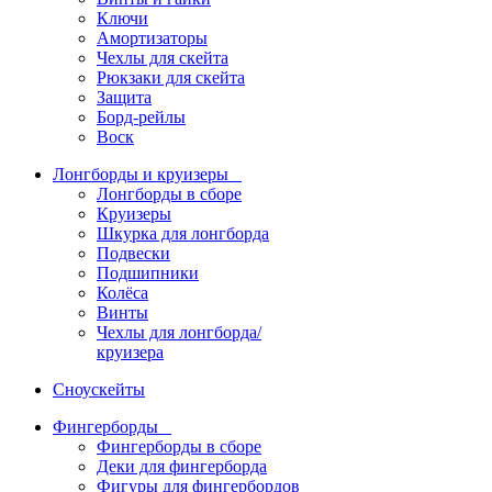
Ключи
Амортизаторы
Чехлы для скейта
Рюкзаки для скейта
Защита
Борд-рейлы
Воск
Лонгборды и круизеры
Лонгборды в сборе
Круизеры
Шкурка для лонгборда
Подвески
Подшипники
Колёса
Винты
Чехлы для лонгборда/
круизера
Сноускейты
Фингерборды
Фингерборды в сборе
Деки для фингерборда
Фигуры для фингербордов