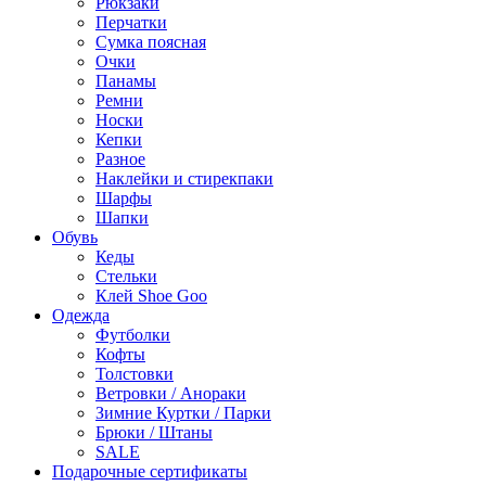
Рюкзаки
Перчатки
Сумка поясная
Очки
Панамы
Ремни
Носки
Кепки
Разное
Наклейки и стирекпаки
Шарфы
Шапки
Обувь
Кеды
Стельки
Клей Shoe Goo
Одежда
Футболки
Кофты
Толстовки
Ветровки / Анораки
Зимние Куртки / Парки
Брюки / Штаны
SALE
Подарочные сертификаты