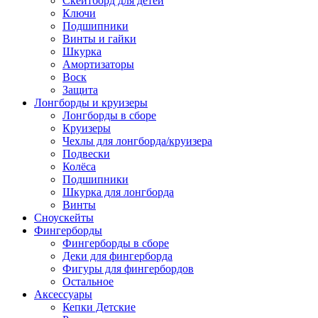
Скейтборд для детей
Ключи
Подшипники
Винты и гайки
Шкурка
Амортизаторы
Воск
Защита
Лонгборды и круизеры
Лонгборды в сборе
Круизеры
Чехлы для лонгборда/круизера
Подвески
Колёса
Подшипники
Шкурка для лонгборда
Винты
Сноускейты
Фингерборды
Фингерборды в сборе
Деки для фингерборда
Фигуры для фингербордов
Остальное
Аксессуары
Кепки Детские