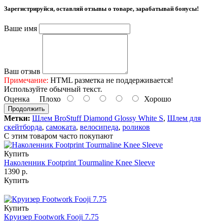
Зарегистрируйся, оставляй отзывы о товаре, зарабатывай бонусы!
Ваше имя
Ваш отзыв
Примечание:
HTML разметка не поддерживается!
Используйте обычный текст.
Оценка
Плохо
Хорошо
Продолжить
Метки:
Шлем BroStuff Diamond Glossy White S
,
Шлем для
скейтборда
,
самоката
,
велосипеда
,
роликов
С этим товаром часто покупают
Купить
Наколенник Footprint Tourmaline Knee Sleeve
1390 р.
Купить
Купить
Круизер Footwork Fooji 7.75