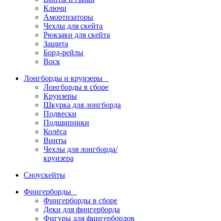
Ключи
Амортизаторы
Чехлы для скейта
Рюкзаки для скейта
Защита
Борд-рейлы
Воск
Лонгборды и круизеры
Лонгборды в сборе
Круизеры
Шкурка для лонгборда
Подвески
Подшипники
Колёса
Винты
Чехлы для лонгборда/
круизера
Сноускейты
Фингерборды
Фингерборды в сборе
Деки для фингерборда
Фигуры для фингербордов