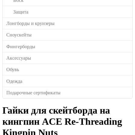
Воск
Защита
Лонгборды и круизеры
Сноускейты
Фингерборды
Аксессуары
Обувь
Одежда
Подарочные сертификаты
Гайки для скейтборда на
кингпин ACE Re-Threading
Кingpin Nuts