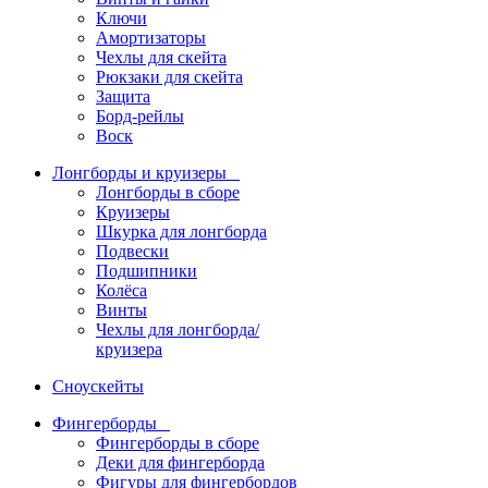
Ключи
Амортизаторы
Чехлы для скейта
Рюкзаки для скейта
Защита
Борд-рейлы
Воск
Лонгборды и круизеры
Лонгборды в сборе
Круизеры
Шкурка для лонгборда
Подвески
Подшипники
Колёса
Винты
Чехлы для лонгборда/
круизера
Сноускейты
Фингерборды
Фингерборды в сборе
Деки для фингерборда
Фигуры для фингербордов