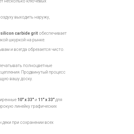
ет несколько ключевых
оздуху выходить наружу,
е
silicon carbide grit
обеспечивает
пкой шкуркой на рынке.
вам и всегда обрезается чисто.
печатывать полноцветные
сцепления. Продвинутый процесс
щую вашу доску.
ширенные
10" x 33"
и
11" x 33"
для
широкую линейку графических
 деки при сохранении всех