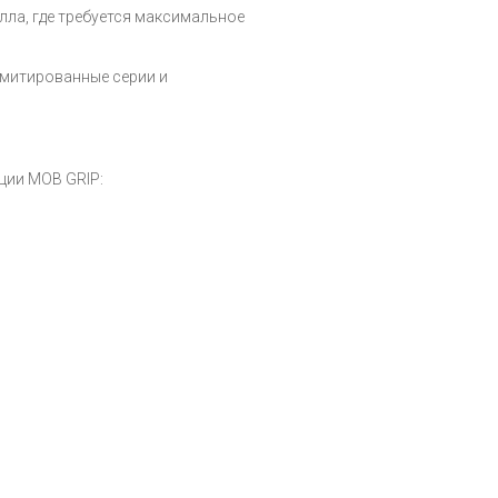
ла, где требуется максимальное
имитированные серии и
ции MOB GRIP: