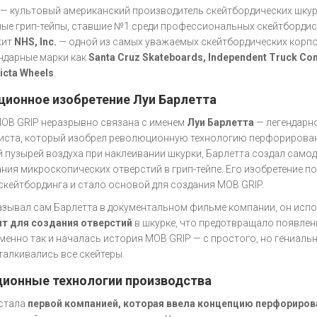
— культовый американский производитель скейтбордических шкур
ые грип-тейпы, ставшие №1 среди профессиональных скейтбордист
жит
NHS, Inc.
— одной из самых уважаемых скейтбордических корпо
ендарные марки как
Santa Cruz Skateboards, Independent Truck Co
icta Wheels
.
ионное изобретение Луи Барлетта
OB GRIP неразрывно связана с именем
Луи Барлетта
— легендарн
иста, который изобрел революционную технологию перфорирован
 пузырей воздуха при наклеивании шкурки, Барлетта создал само
ния микроскопических отверстий в грип-тейпе. Его изобретение 
скейтбординга и стало основой для создания MOB GRIP.
азывал сам Барлетта в документальном фильме компании, он исп
т для создания отверстий
в шкурке, что предотвращало появле
Именно так и началась история MOB GRIP — с простого, но гениаль
талкивались все скейтеры.
ионные технологии производства
стала
первой компанией, которая ввела концепцию перфориров