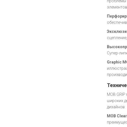
проблемы 
элементов
Перфорир
обеспечив
Эксклюзи
сцепление
Высокопр
Супер-лип
Graphic M
иллюстрац
производи
Техниче
MOB GRIP 
широких д
дизайнов:
MOB Clear
преимущес