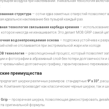
пузырей воздуха при наклеивании. Уникальная технология включа
:
ованная структура
— сотни едва заметных отверстий позволяют в
ая идеальное наклеивание без пузырей каждый раз.
вная технология связывания карбида кремния
— использовани
, которое никогда не изнашивается. Это делает MOB GRIP самой це
очная водонепроницаемая основа
— подложка устойчива к разры
кий клей не отслаивается при экстремальной жаре или холоде.
OB технология
— революционный процесс, который позволяет за
ии и фотографии в абразивный слой без потери долговечности и 
т чрезвычайно долговечную графику, гарантированно переживаю
ские преимущества
предлагает шкурки различных размеров: стандартные
9" x 33"
, рас
ек. Компания производит как классические черные шкурки, так и 
 Grip
— прозрачная шкурка, позволяющая демонстрировать дизайн
тв оригинальной формулы.