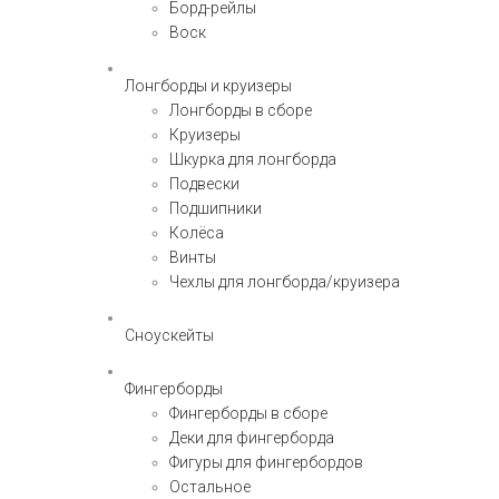
Борд-рейлы
Воск
Лонгборды и круизеры
Лонгборды в сборе
Круизеры
Шкурка для лонгборда
Подвески
Подшипники
Колёса
Винты
Чехлы для лонгборда/круизера
Сноускейты
Фингерборды
Фингерборды в сборе
Деки для фингерборда
Фигуры для фингербордов
Остальное