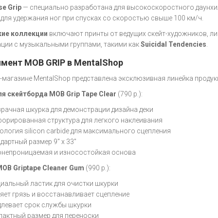
e Grip
— специально разработана для высокоскоростного даунхил
 для удержания ног при спусках со скоростью свыше 100 км/ч.
кие коллекции
включают принты от ведущих скейт-художников, л
ции с музыкальными группами, такими как
Suicidal Tendencies
.
мент MOB GRIP в MentalShop
т-магазине MentalShop представлена эксклюзивная линейка продук
я скейтборда MOB Grip Tape Clear
(790 р.):
рачная шкурка для демонстрации дизайна деки
орированная структура для легкого наклеивания
ология silicon carbide для максимального сцепления
дартный размер 9" x 33"
непроницаемая и износостойкая основа
MOB Griptape Cleaner Gum
(990 р.):
иальный ластик для очистки шкурки
яет грязь и восстанавливает сцепление
левает срок службы шкурки
актный размер для переноски