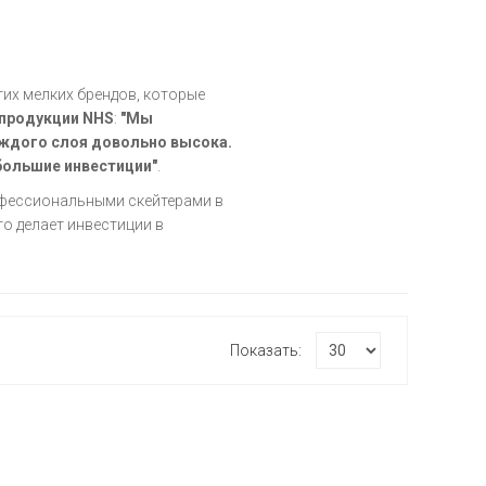
их мелких брендов, которые
 продукции NHS
:
"Мы
ждого слоя довольно высока.
большие инвестиции"
.
офессиональными скейтерами в
что делает инвестиции в
Показать: