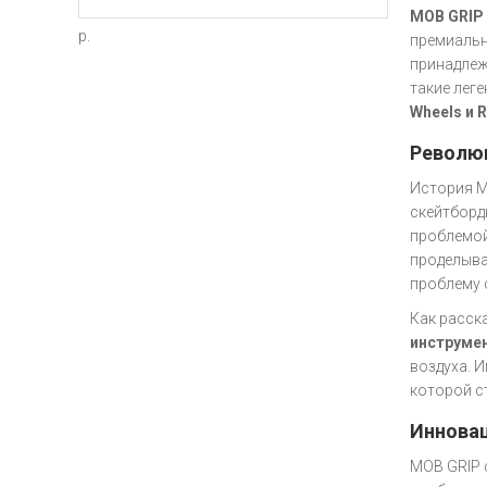
MOB GRIP
р.
премиальн
принадле
такие лег
Wheels и R
Революц
История M
скейтборд
проблемой
проделыва
проблему 
Как расск
инструмен
воздуха. 
которой с
Инновац
MOB GRIP 