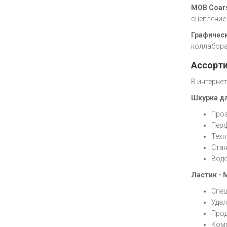
MOB Coars
сцепление
Графичес
коллабора
Ассорти
В интерне
Шкурка дл
Проз
Перф
Техн
Стан
Водо
Ластик - 
Спец
Удал
Прод
Комп