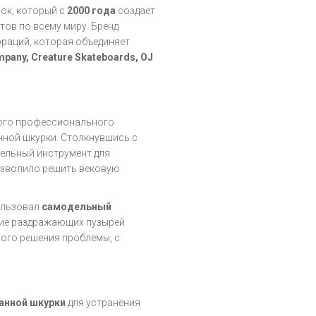
ок, который с
2000 года
создает
ов по всему миру. Бренд
раций, которая объединяет
mpany, Creature Skateboards, OJ
ого профессионального
ной шкурки. Столкнувшись с
дельный инструмент для
позволило решить вековую
ользовал
самодельный
ние раздражающих пузырей
ного решения проблемы, с
анной шкурки
для устранения