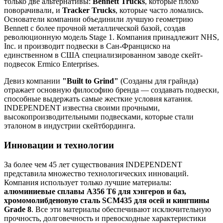
только две альтернативы:
Bennett Trucks
, которые плохо
поворачивали, и
Tracker Trucks
, которые часто ломались.
Основатели компании объединили лучшую геометрию
Bennett с более прочной металлической базой, создав
революционную модель Stage 1. Компания принадлежит NHS,
Inc. и производит подвески в Сан-Франциско на
единственном в США специализированном заводе скейт-
подвесок Ermico Enterprises.
Девиз компании
"Built to Grind"
(Созданы для грайнда)
отражает основную философию бренда — создавать подвески,
способные выдержать самые жесткие условия катания.
INDEPENDENT известна своими прочными,
высокопроизводительными подвесками, которые стали
эталоном в индустрии скейтбординга.
Инновации и технологии
За более чем 45 лет существования INDEPENDENT
представила множество технологических инноваций.
Компания использует только лучшие материалы:
алюминиевые сплавы A356 T6 для хэнгеров и баз,
хромомолибденовую сталь SCM435 для осей и кингпины
Grade 8
. Все эти материалы обеспечивают исключительную
прочность, долговечность и превосходные характеристики