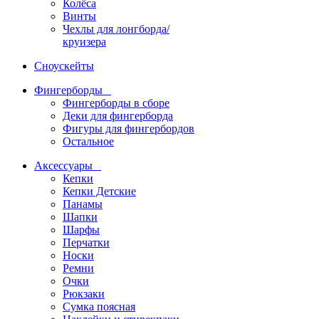
Колёса
Винты
Чехлы для лонгборда/
круизера
Сноускейты
Фингерборды
Фингерборды в сборе
Деки для фингерборда
Фигуры для фингербордов
Остальное
Аксессуары
Кепки
Кепки Детские
Панамы
Шапки
Шарфы
Перчатки
Носки
Ремни
Очки
Рюкзаки
Сумка поясная