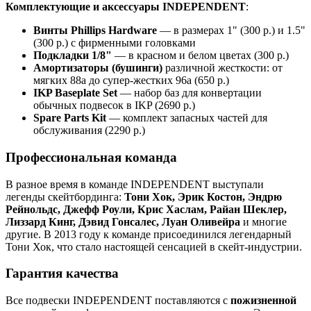
Комплектующие и аксессуары INDEPENDENT
:
Винты Phillips Hardware
— в размерах 1" (300 р.) и 1.5"
(300 р.) с фирменными головками
Подкладки 1/8"
— в красном и белом цветах (300 р.)
Амортизаторы (бушинги)
различной жесткости: от
мягких 88a до супер-жестких 96a (650 р.)
IKP Baseplate Set
— набор баз для конвертации
обычных подвесок в IKP (2690 р.)
Spare Parts Kit
— комплект запасных частей для
обслуживания (2290 р.)
Профессиональная команда
В разное время в команде INDEPENDENT выступали
легенды скейтбординга:
Тони Хок, Эрик Костон, Эндрю
Рейнольдс, Джефф Роули, Крис Хаслам, Райан Шеклер,
Лиззард Кинг, Дэвид Гонсалес, Луан Оливейра
и многие
другие. В 2013 году к команде присоединился легендарный
Тони Хок, что стало настоящей сенсацией в скейт-индустрии.
Гарантия качества
Все подвески INDEPENDENT поставляются с
пожизненной