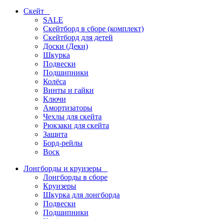
Скейт
SALE
Скейтборд в сборе (комплект)
Скейтборд для детей
Доски (Деки)
Шкурка
Подвески
Подшипники
Колёса
Винты и гайки
Ключи
Амортизаторы
Чехлы для скейта
Рюкзаки для скейта
Защита
Борд-рейлы
Воск
Лонгборды и круизеры
Лонгборды в сборе
Круизеры
Шкурка для лонгборда
Подвески
Подшипники