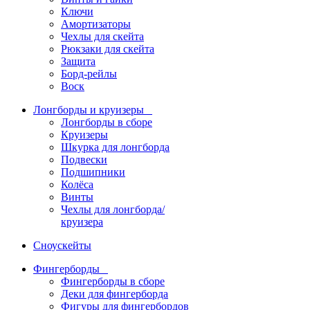
Ключи
Амортизаторы
Чехлы для скейта
Рюкзаки для скейта
Защита
Борд-рейлы
Воск
Лонгборды и круизеры
Лонгборды в сборе
Круизеры
Шкурка для лонгборда
Подвески
Подшипники
Колёса
Винты
Чехлы для лонгборда/
круизера
Сноускейты
Фингерборды
Фингерборды в сборе
Деки для фингерборда
Фигуры для фингербордов