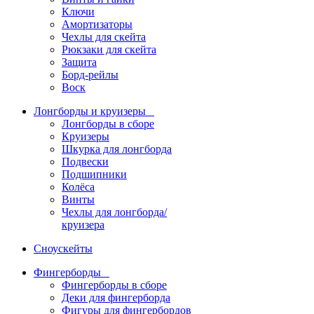
Ключи
Амортизаторы
Чехлы для скейта
Рюкзаки для скейта
Защита
Борд-рейлы
Воск
Лонгборды и круизеры
Лонгборды в сборе
Круизеры
Шкурка для лонгборда
Подвески
Подшипники
Колёса
Винты
Чехлы для лонгборда/
круизера
Сноускейты
Фингерборды
Фингерборды в сборе
Деки для фингерборда
Фигуры для фингербордов