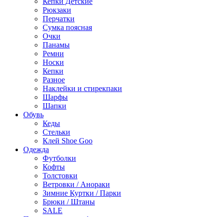
Кепки Детские
Рюкзаки
Перчатки
Сумка поясная
Очки
Панамы
Ремни
Носки
Кепки
Разное
Наклейки и стирекпаки
Шарфы
Шапки
Обувь
Кеды
Стельки
Клей Shoe Goo
Одежда
Футболки
Кофты
Толстовки
Ветровки / Анораки
Зимние Куртки / Парки
Брюки / Штаны
SALE