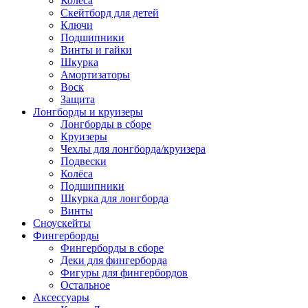
Колёса
Скейтборд для детей
Ключи
Подшипники
Винты и гайки
Шкурка
Амортизаторы
Воск
Защита
Лонгборды и круизеры
Лонгборды в сборе
Круизеры
Чехлы для лонгборда/круизера
Подвески
Колёса
Подшипники
Шкурка для лонгборда
Винты
Сноускейты
Фингерборды
Фингерборды в сборе
Деки для фингерборда
Фигуры для фингербордов
Остальное
Аксессуары