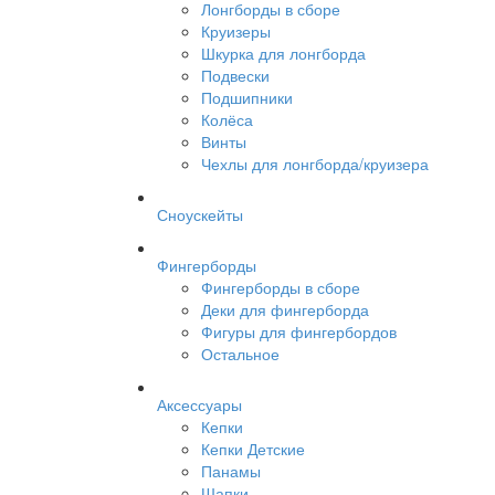
Лонгборды в сборе
Круизеры
Шкурка для лонгборда
Подвески
Подшипники
Колёса
Винты
Чехлы для лонгборда/круизера
Сноускейты
Фингерборды
Фингерборды в сборе
Деки для фингерборда
Фигуры для фингербордов
Остальное
Аксессуары
Кепки
Кепки Детские
Панамы
Шапки