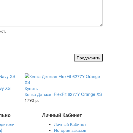
ст.
Продолжить
avy XS
Купить
Кепка Детская FlexFit 6277Y Orange XS
1790 р.
льно
Личный Кабинет
одители
Личный Кабинет
ы)
История заказов