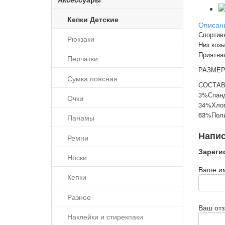
Кепки Детские
Описан
Спортив
Рюкзаки
Низ козы
Приятная
Перчатки
РАЗМЕР:
Сумка поясная
СОСТАВ
3%Спан
Очки
34%Хло
63%Поли
Панамы
Напис
Ремни
Зареги
Носки
Ваше и
Кепки
Разное
Ваш от
Наклейки и стирекпаки