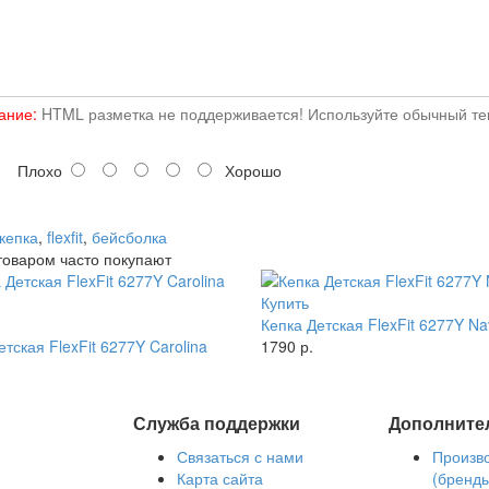
ание:
HTML разметка не поддерживается! Используйте обычный тек
Плохо
Хорошо
кепка
,
flexfit
,
бейсболка
товаром часто покупают
Купить
Кепка Детская FlexFit 6277Y N
етская FlexFit 6277Y Carolina
1790 р.
Служба поддержки
Дополните
Связаться с нами
Произв
Карта сайта
(бренд