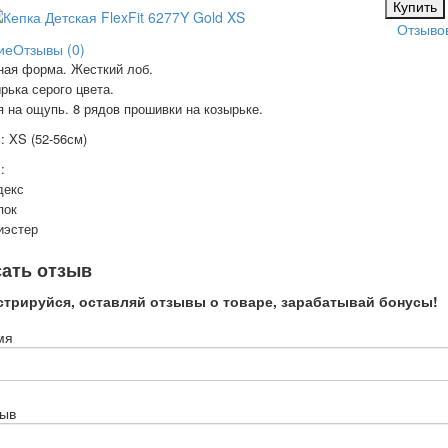
Отзывов
ие
Отзывы (0)
ная форма. Жесткий лоб.
рька серого цвета.
 на ощупь. 8 рядов прошивки на козырьке.
 XS (52-56см)
:
декс
пок
эстер
ать отзыв
стрируйся, оставляй отзывы о товаре, зарабатывай бонусы!
мя
зыв